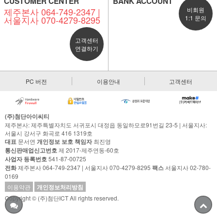
CUSTOMER CENTER
BANK ACCOUNT
제주본사 064-749-2347 |
비회원
서울지사 070-4279-8295
1:1 문의
고객센터
연결하기
PC 버전
이용안내
고객센터
(주)첨단아이씨티
제주본사: 제주특별자치도 서귀포시 대정읍 동일하모로91번길 23-5 | 서울지사:
서울시 강서구 화곡로 416 1319호
대표
문서연
개인정보 보호 책임자
최진영
통신판매업신고번호
제 2017-제주연동-60호
사업자 등록번호
541-87-00725
전화
제주본사 064-749-2347 | 서울지사 070-4279-8295
팩스
서울지사 02-780-
0169
이용약관
개인정보처리방침
Copyright © (주)첨단ICT All rights reserved.