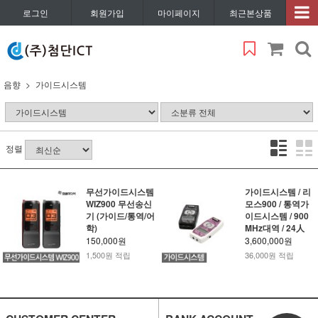
로그인
회원가입
마이페이지
최근본상품
음향
가이드시스템
정렬
무선가이드시스템
가이드시스템 / 리
WIZ900 무선송신
모스900 / 통역가
기 (가이드/통역/어
이드시스템 / 900
학)
MHz대역 / 24人
150,000원
3,600,000원
1,500원 적립
36,000원 적립