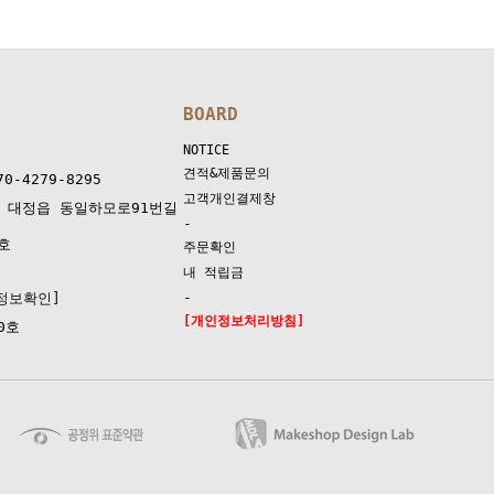
BOARD
NOTICE
견적&제품문의
-4279-8295
고객개인결제창
 대정읍 동일하모로91번길
-
호
주문확인
내 적립금
-
정보확인]
[개인정보처리방침]
0호